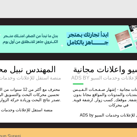
و واعلانات مجانية
المهندس نبيل مح
ADS BY انات وخدمات السيو
منصة استقل للإعلانات وخدمات السيو
ات مجانية - إشهار صـفـحـات الـفـيـس
نتديات والمدونات والمواقع مجانا بدون
تحسين محركات البحث والتسويق ال
رشفة, موقعك, كسب زوار, ارشفة قوية
تصدر نتائج البحث وزيادة حركة الزوار المستهدفة لموقعك.
في محركات
منصة استقل للإعلانات وخدمات 
ADS by
للإعلانات وخدمات السيو
bun Suresi