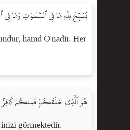
يُسَبِّحُ لِلَّهِ مَا فِى ٱلسَّمَٰوَٰتِ وَمَا فِى ٱ
nundur, hamd O'nadir. Her
هُوَ ٱلَّذِى خَلَقَكُمْ فَمِنكُمْ كَافِرٌۭ وَم
rinizi görmektedir.