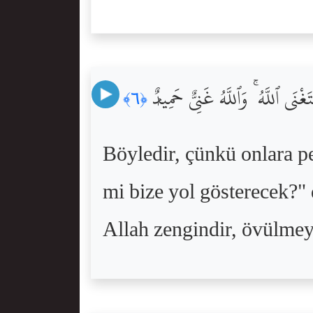
غْنَى ٱللَّهُ ۚ وَٱللَّهُ غَنِىٌّ حَمِيدٌۭ
﴿٦﴾
Böyledir, çünkü onlara pey
mi bize yol gösterecek?" 
Allah zengindir, övülmeye