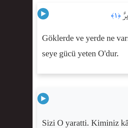
ِيرٌ
﴿١﴾
Göklerde ve yerde ne var
seye gücü yeten O'dur.
Sizi O yaratti. Kiminiz k