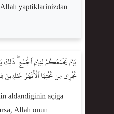
 Allah yaptiklarinizdan
يَوْمَ يَجْمَعُكُمْ لِيَوْمِ ٱلْجَمْعِ ۖ ذَٰلِكَ يَ
تَجْرِى مِن تَحْتِهَا ٱلْأَنْهَٰرُ خَٰلِدِينَ فِيهَ
in aldandiginin açiga
arsa, Allah onun