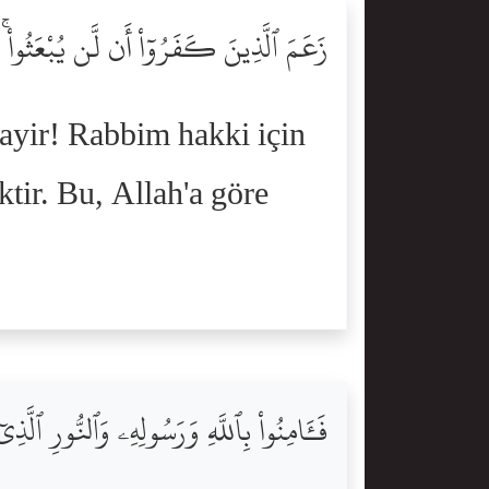
زَعَمَ ٱلَّذِينَ كَفَرُوٓاْ أَن لَّن يُبْعَثُواْ ۚ قُل
Hayir! Rabbim hakki için
ktir. Bu, Allah'a göre
فَـَٔامِنُواْ بِٱللَّهِ وَرَسُولِهِۦ وَٱلنُّورِ ٱلَّذِ