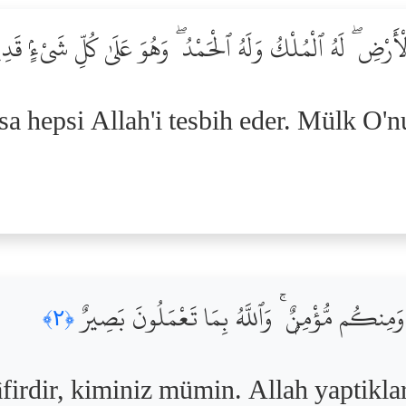
لْأَرْضِ ۖ لَهُ ٱلْمُلْكُ وَلَهُ ٱلْحَمْدُ ۖ وَهُوَ عَلَىٰ كُلِّ شَىْءٍۢ قَد
sa hepsi Allah'i tesbih eder. Mülk O'
ِنكُم مُّؤْمِنٌۭ ۚ وَٱللَّهُ بِمَا تَعْمَلُونَ بَصِيرٌ
﴿٢﴾
âfirdir, kiminiz mümin. Allah yaptikla