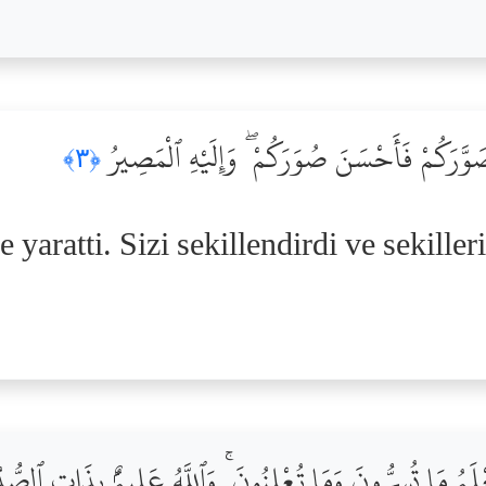
وَّرَكُمْ فَأَحْسَنَ صُوَرَكُمْ ۖ وَإِلَيْهِ ٱلْمَصِيرُ
﴿٣﴾
e yaratti. Sizi sekillendirdi ve sekiller
لَمُ مَا تُسِرُّونَ وَمَا تُعْلِنُونَ ۚ وَٱللَّهُ عَلِيمٌۢ بِذَاتِ ٱلصّ