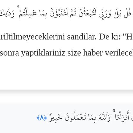
ْ بَلَىٰ وَرَبِّى لَتُبْعَثُنَّ ثُمَّ لَتُنَبَّؤُنَّ بِمَا عَمِلْتُمْ ۚ وَذَٰلِك
iriltilmeyeceklerini sandilar. De ki: "
 sonra yaptiklariniz size haber verilece
ىٓ أَنزَلْنَا ۚ وَٱللَّهُ بِمَا تَعْمَلُونَ خَبِيرٌۭ
﴿٨﴾