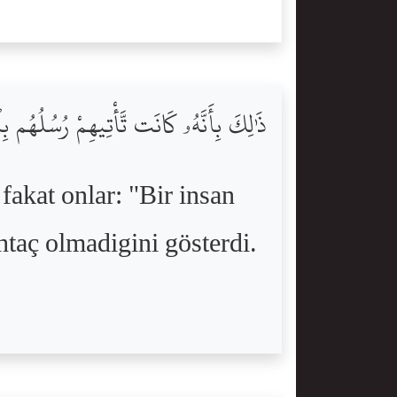
ذَٰلِكَ بِأَنَّهُۥ كَانَت تَّأْتِيهِمْ رُسُلُهُم بِٱلْب
 fakat onlar: "Bir insan
htaç olmadigini gösterdi.