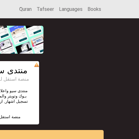
َQuran
Tafseer
Languages
Books
منتدى سي
منصة استقل للإعل
منتدى سيو واعلان
بـوك وتويتر والم
تسجيل اشهار, ا,
منصة استقل 