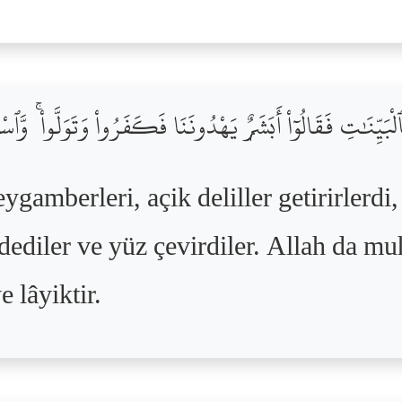
َيِّنَٰتِ فَقَالُوٓاْ أَبَشَرٌۭ يَهْدُونَنَا فَكَفَرُواْ وَتَوَلَّواْ ۚ وَّٱسْتَ
gamberleri, açik deliller getirirlerdi,
dediler ve yüz çevirdiler. Allah da mu
 lâyiktir.