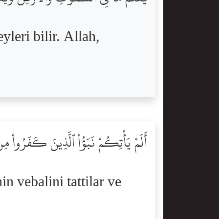
leri bilir. Allah,
أَلَمْ يَأْتِكُمْ نَبَؤُاْ ٱلَّذِينَ كَفَرُواْ مِن
n vebalini tattilar ve