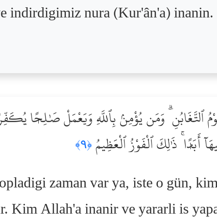
e indirdigimiz nura (Kur'ân'a) inanin.
وْمُ ٱلتَّغَابُنِ ۗ وَمَن يُؤْمِنۢ بِٱللَّهِ وَيَعْمَلْ صَٰلِحًۭا يُكَفِّرْ
آ أَبَدًۭا ۚ ذَٰلِكَ ٱلْفَوْزُ ٱلْعَظِيمُ
﴿٩﴾
opladigi zaman var ya, iste o gün, kim
 Kim Allah'a inanir ve yararli is yap