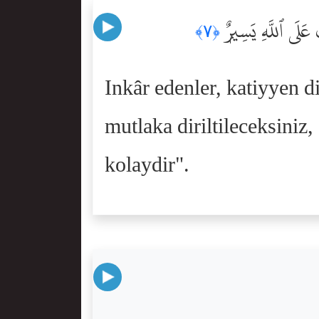
َ عَلَى ٱللَّهِ يَسِيرٌۭ
﴿٧﴾
Inkâr edenler, katiyyen d
mutlaka diriltileceksiniz,
kolaydir".