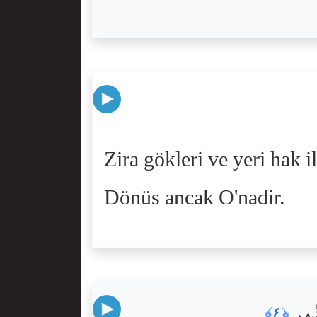
Zira gökleri ve yeri hak il
Dönüs ancak O'nadir.
ُدُورِ
﴿٤﴾