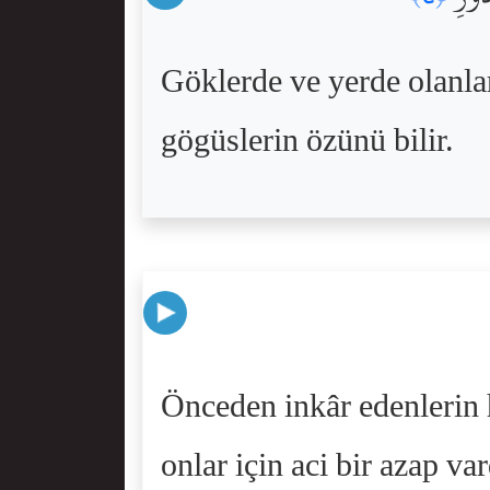
Göklerde ve yerde olanlar
gögüslerin özünü bilir.
Önceden inkâr edenlerin h
onlar için aci bir azap var