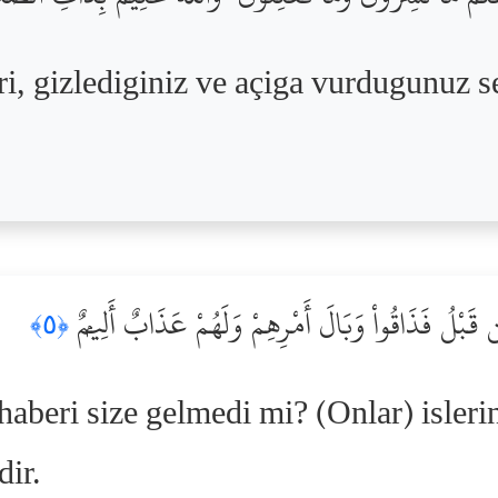
i, gizlediginiz ve açiga vurdugunuz sey
 قَبْلُ فَذَاقُواْ وَبَالَ أَمْرِهِمْ وَلَهُمْ عَذَابٌ أَلِيمٌۭ
﴿٥﴾
aberi size gelmedi mi? (Onlar) islerini
dir.