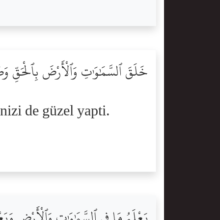
خَلَقَ ٱلسَّمَٰوَٰتِ وَٱلْأَرْضَ بِٱلْحَقِّ وَصَ
inizi de güzel yapti.
يَعْلَمُ مَا فِى ٱلسَّمَٰوَٰتِ وَٱلْأَرْضِ وَيَعْ