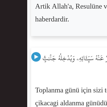
Artik Allah'a, Resulüne v
haberdardir.
 عَنْهُ سَيِّـَٔاتِهِۦ وَيُدْخِلْهُ جَنَّٰتٍۢ
Toplanma günü için sizi t
çikacagi aldanma günüdür.