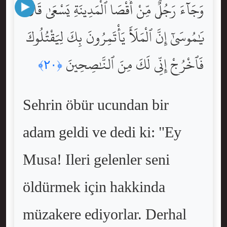
وَجَآءَ رَجُلٌۭ مِّنْ أَقْصَا ٱلْمَدِينَةِ يَسْعَىٰ قَالَ
يَٰمُوسَىٰٓ إِنَّ ٱلْمَلَأَ يَأْتَمِرُونَ بِكَ لِيَقْتُلُوكَ
فَٱخْرُجْ إِنِّى لَكَ مِنَ ٱلنَّٰصِحِينَ
﴿٢٠﴾
Sehrin öbür ucundan bir
adam geldi ve dedi ki: "Ey
Musa! Ileri gelenler seni
öldürmek için hakkinda
müzakere ediyorlar. Derhal