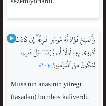
sezemiyorlardi.
وَأَصْبَحَ فُؤَادُ أُمِّ مُوسَىٰ فَٰرِغًا ۖ إِن كَادَتْ
لَتُبْدِى بِهِۦ لَوْلَآ أَن رَّبَطْنَا عَلَىٰ قَلْبِهَا
لِتَكُونَ مِنَ ٱلْمُؤْمِنِينَ
﴿١٠﴾
Musa'nin anasinin yüregi
(tasadan) bombos kaliverdi.