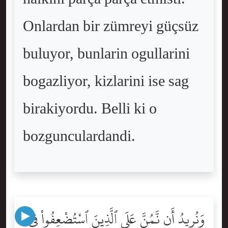
Onlardan bir zümreyi güçsüz
buluyor, bunlarin ogullarini
bogazliyor, kizlarini ise sag
birakiyordu. Belli ki o
bozgunculardandi.
وَنُرِيدُ أَن نَّمُنَّ عَلَى ٱلَّذِينَ ٱسْتُضْعِفُواْ فِى