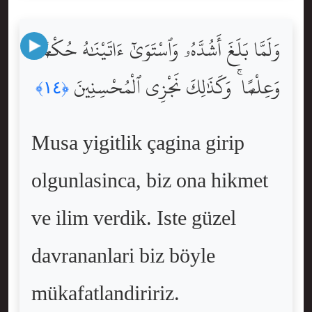
وَلَمَّا بَلَغَ أَشُدَّهُۥ وَٱسْتَوَىٰٓ ءَاتَيْنَٰهُ حُكْمًۭا
وَعِلْمًۭا ۚ وَكَذَٰلِكَ نَجْزِى ٱلْمُحْسِنِينَ
﴿١٤﴾
Musa yigitlik çagina girip
olgunlasinca, biz ona hikmet
ve ilim verdik. Iste güzel
davrananlari biz böyle
mükafatlandiririz.