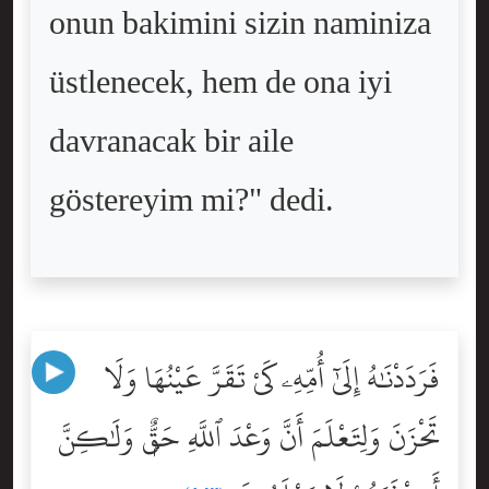
onun bakimini sizin naminiza
üstlenecek, hem de ona iyi
davranacak bir aile
göstereyim mi?" dedi.
فَرَدَدْنَٰهُ إِلَىٰٓ أُمِّهِۦ كَىْ تَقَرَّ عَيْنُهَا وَلَا
تَحْزَنَ وَلِتَعْلَمَ أَنَّ وَعْدَ ٱللَّهِ حَقٌّۭ وَلَٰكِنَّ