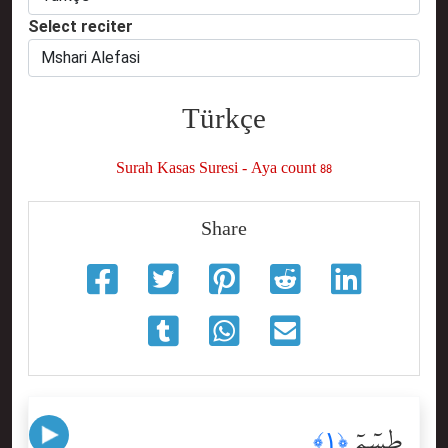
Select reciter
Türkçe
Surah Kasas Suresi - Aya count 88
Share
طسٓمٓ
﴿١﴾