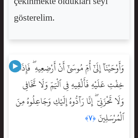
çekinmekte olduklari seyi
gösterelim.
وَأَوْحَيْنَآ إِلَىٰٓ أُمِّ مُوسَىٰٓ أَنْ أَرْضِعِيهِ ۖ فَإِذَا
خِفْتِ عَلَيْهِ فَأَلْقِيهِ فِى ٱلْيَمِّ وَلَا تَخَافِى
وَلَا تَحْزَنِىٓ ۖ إِنَّا رَآدُّوهُ إِلَيْكِ وَجَاعِلُوهُ مِنَ
ٱلْمُرْسَلِينَ
﴿٧﴾