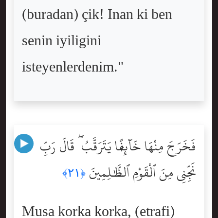
(buradan) çik! Inan ki ben
senin iyiligini
isteyenlerdenim."
فَخَرَجَ مِنْهَا خَآئِفًۭا يَتَرَقَّبُ ۖ قَالَ رَبِّ
نَجِّنِى مِنَ ٱلْقَوْمِ ٱلظَّٰلِمِينَ
﴿٢١﴾
Musa korka korka, (etrafi)