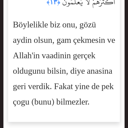
أَكْثَرَهُمْ لَا يَعْلَمُونَ
﴿١٣﴾
Böylelikle biz onu, gözü
aydin olsun, gam çekmesin ve
Allah'in vaadinin gerçek
oldugunu bilsin, diye anasina
geri verdik. Fakat yine de pek
çogu (bunu) bilmezler.