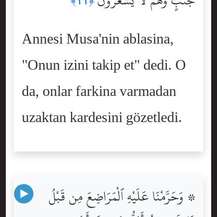
جُنُبٍۢ وَهُمْ لَا يَشْعُرُونَ
﴿١١﴾
Annesi Musa'nin ablasina,
"Onun izini takip et" dedi. O
da, onlar farkina varmadan
uzaktan kardesini gözetledi.
۞ وَحَرَّمْنَا عَلَيْهِ ٱلْمَرَاضِعَ مِن قَبْلُ