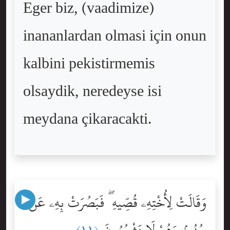
Eger biz, (vaadimize)
inananlardan olmasi için onun
kalbini pekistirmemis
olsaydik, neredeyse isi
meydana çikaracakti.
وَقَالَتْ لِأُخْتِهِۦ قُصِّيهِ ۖ فَبَصُرَتْ بِهِۦ عَن