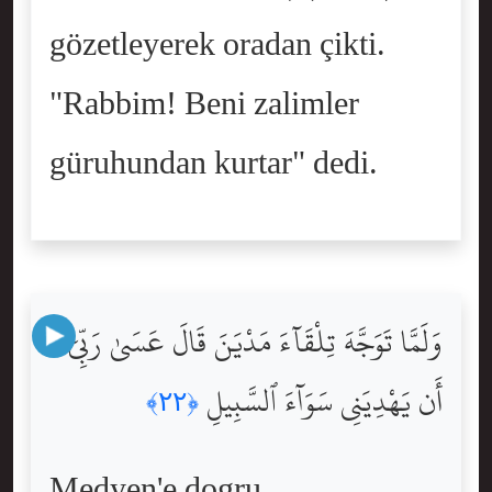
gözetleyerek oradan çikti.
"Rabbim! Beni zalimler
güruhundan kurtar" dedi.
وَلَمَّا تَوَجَّهَ تِلْقَآءَ مَدْيَنَ قَالَ عَسَىٰ رَبِّىٓ
أَن يَهْدِيَنِى سَوَآءَ ٱلسَّبِيلِ
﴿٢٢﴾
Medyen'e dogru