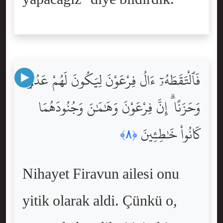
فَٱلْتَقَطَهُۥٓ ءَالُ فِرْعَوْنَ لِيَكُونَ لَهُمْ عَدُوًّۭا
وَحَزَنًا ۗ إِنَّ فِرْعَوْنَ وَهَٰمَٰنَ وَجُنُودَهُمَا
كَانُواْ خَٰطِـِٔينَ
﴿٨﴾
Nihayet Firavun ailesi onu
yitik olarak aldi. Çünkü o,