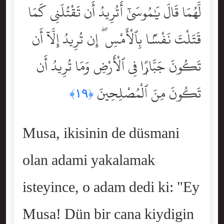
لَّهُمَا قَالَ يَٰمُوسَىٰٓ أَتُرِيدُ أَن تَقْتُلَنِى كَمَا
قَتَلْتَ نَفْسًۢا بِٱلْأَمْسِ ۖ إِن تُرِيدُ إِلَّآ أَن
تَكُونَ جَبَّارًۭا فِى ٱلْأَرْضِ وَمَا تُرِيدُ أَن
تَكُونَ مِنَ ٱلْمُصْلِحِينَ
﴿١٩﴾
Musa, ikisinin de düsmani
olan adami yakalamak
isteyince, o adam dedi ki: "Ey
Musa! Dün bir cana kiydigin