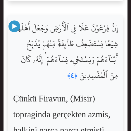
إِنَّ فِرْعَوْنَ عَلَا فِى ٱلْأَرْضِ وَجَعَلَ أَهْلَهَا
شِيَعًۭا يَسْتَضْعِفُ طَآئِفَةًۭ مِّنْهُمْ يُذَبِّحُ
أَبْنَآءَهُمْ وَيَسْتَحْىِۦ نِسَآءَهُمْ ۚ إِنَّهُۥ كَانَ
مِنَ ٱلْمُفْسِدِينَ
﴿٤﴾
Çünkü Firavun, (Misir)
topraginda gerçekten azmis,
halkini parça parça etmisti.