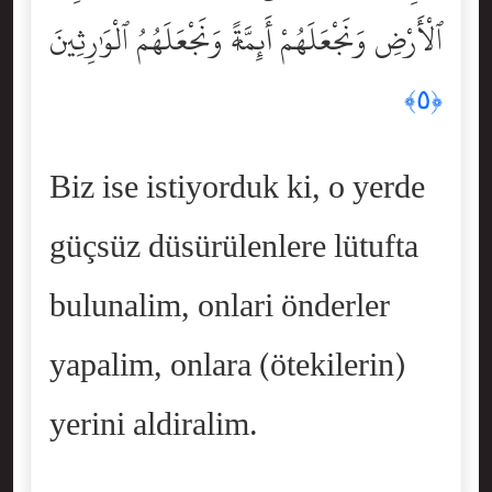
ٱلْأَرْضِ وَنَجْعَلَهُمْ أَئِمَّةًۭ وَنَجْعَلَهُمُ ٱلْوَٰرِثِينَ
﴿٥﴾
Biz ise istiyorduk ki, o yerde
güçsüz düsürülenlere lütufta
bulunalim, onlari önderler
yapalim, onlara (ötekilerin)
yerini aldiralim.