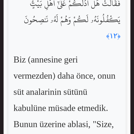
فَقَالَتْ هَلْ أَدُلُّكُمْ عَلَىٰٓ أَهْلِ بَيْتٍۢ
يَكْفُلُونَهُۥ لَكُمْ وَهُمْ لَهُۥ نَٰصِحُونَ
﴿١٢﴾
Biz (annesine geri
vermezden) daha önce, onun
süt analarinin sütünü
kabulüne müsade etmedik.
Bunun üzerine ablasi, "Size,