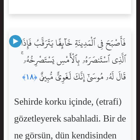
فَأَصْبَحَ فِى ٱلْمَدِينَةِ خَآئِفًۭا يَتَرَقَّبُ فَإِذَا
ٱلَّذِى ٱسْتَنصَرَهُۥ بِٱلْأَمْسِ يَسْتَصْرِخُهُۥ ۚ
قَالَ لَهُۥ مُوسَىٰٓ إِنَّكَ لَغَوِىٌّۭ مُّبِينٌۭ
﴿١٨﴾
Sehirde korku içinde, (etrafi)
gözetleyerek sabahladi. Bir de
ne görsün, dün kendisinden