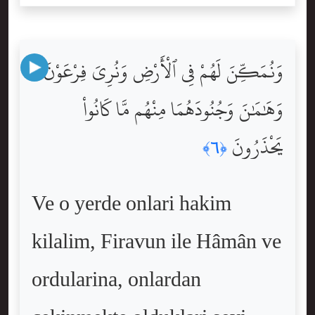
وَنُمَكِّنَ لَهُمْ فِى ٱلْأَرْضِ وَنُرِىَ فِرْعَوْنَ
وَهَٰمَٰنَ وَجُنُودَهُمَا مِنْهُم مَّا كَانُواْ
يَحْذَرُونَ
﴿٦﴾
Ve o yerde onlari hakim
kilalim, Firavun ile Hâmân ve
ordularina, onlardan