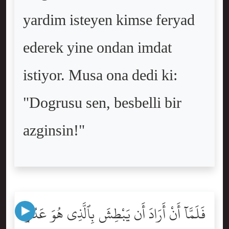
yardim isteyen kimse feryad
ederek yine ondan imdat
istiyor. Musa ona dedi ki:
"Dogrusu sen, besbelli bir
azginsin!"
فَلَمَّآ أَنْ أَرَادَ أَن يَبْطِشَ بِٱلَّذِى هُوَ عَدُوٌّۭ