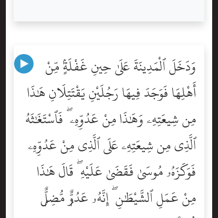
وَدَخَلَ ٱلْمَدِينَةَ عَلَىٰ حِينِ غَفْلَةٍۢ مِّنْ
أَهْلِهَا فَوَجَدَ فِيهَا رَجُلَيْنِ يَقْتَتِلَانِ هَٰذَا
مِن شِيعَتِهِۦ وَهَٰذَا مِنْ عَدُوِّهِۦ ۖ فَٱسْتَغَٰثَهُ
ٱلَّذِى مِن شِيعَتِهِۦ عَلَى ٱلَّذِى مِنْ عَدُوِّهِۦ
فَوَكَزَهُۥ مُوسَىٰ فَقَضَىٰ عَلَيْهِ ۖ قَالَ هَٰذَا
مِنْ عَمَلِ ٱلشَّيْطَٰنِ ۖ إِنَّهُۥ عَدُوٌّۭ مُّضِلٌّۭ