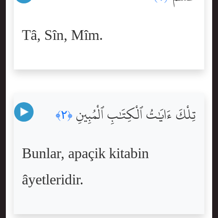
Tâ, Sîn, Mîm.
تِلْكَ ءَايَٰتُ ٱلْكِتَٰبِ ٱلْمُبِينِ
﴿٢﴾
Bunlar, apaçik kitabin
âyetleridir.