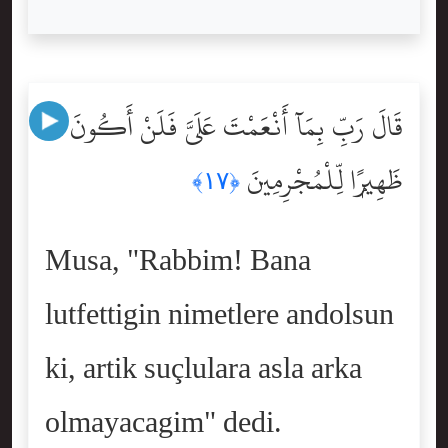
قَالَ رَبِّ بِمَآ أَنْعَمْتَ عَلَىَّ فَلَنْ أَكُونَ
ظَهِيرًۭا لِّلْمُجْرِمِينَ
﴿١٧﴾
Musa, "Rabbim! Bana
lutfettigin nimetlere andolsun
ki, artik suçlulara asla arka
olmayacagim" dedi.