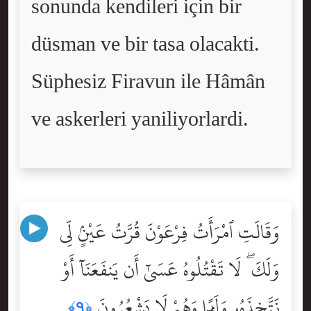
sonunda kendileri için bir
düsman ve bir tasa olacakti.
Süphesiz Firavun ile Hâmân
ve askerleri yaniliyorlardi.
وَقَالَتِ ٱمْرَأَتُ فِرْعَوْنَ قُرَّتُ عَيْنٍۢ لِّى
وَلَكَ ۖ لَا تَقْتُلُوهُ عَسَىٰٓ أَن يَنفَعَنَآ أَوْ
نَتَّخِذَهُۥ وَلَدًۭا وَهُمْ لَا يَشْعُرُونَ
﴿٩﴾