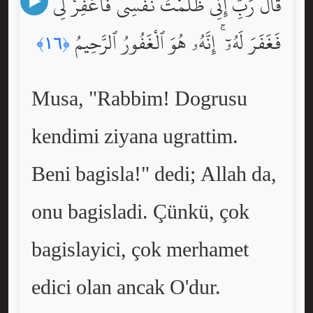
قَالَ رَبِّ إِنِّى ظَلَمْتُ نَفْسِى فَٱغْفِرْ لِى
فَغَفَرَ لَهُۥٓ ۚ إِنَّهُۥ هُوَ ٱلْغَفُورُ ٱلرَّحِيمُ
﴿١٦﴾
Musa, "Rabbim! Dogrusu
kendimi ziyana ugrattim.
Beni bagisla!" dedi; Allah da,
onu bagisladi. Çünkü, çok
bagislayici, çok merhamet
edici olan ancak O'dur.