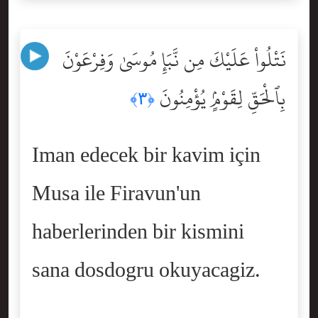
نَتْلُواْ عَلَيْكَ مِن نَّبَإِ مُوسَىٰ وَفِرْعَوْنَ
بِٱلْحَقِّ لِقَوْمٍۢ يُؤْمِنُونَ
﴿٣﴾
Iman edecek bir kavim için
Musa ile Firavun'un
haberlerinden bir kismini
sana dosdogru okuyacagiz.