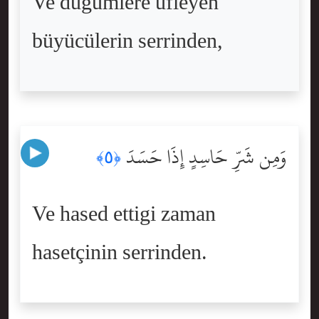
Ve dügümlere üfleyen
büyücülerin serrinden,
وَمِن شَرِّ حَاسِدٍ إِذَا حَسَدَ
﴿٥﴾
Ve hased ettigi zaman
hasetçinin serrinden.