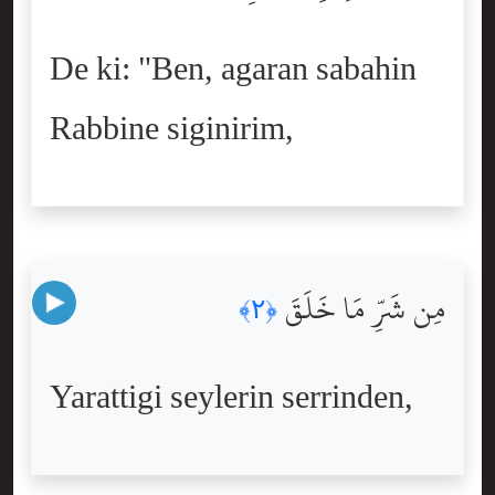
De ki: "Ben, agaran sabahin
Rabbine siginirim,
مِن شَرِّ مَا خَلَقَ
﴿٢﴾
Yarattigi seylerin serrinden,