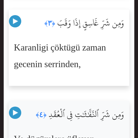
وَمِن شَرِّ غَاسِقٍ إِذَا وَقَبَ
﴿٣﴾
Karanligi çöktügü zaman
gecenin serrinden,
وَمِن شَرِّ ٱلنَّفَّٰثَٰتِ فِى ٱلْعُقَدِ
﴿٤﴾