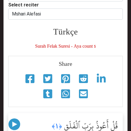
Select reciter
Türkçe
Surah Felak Suresi - Aya count 5
Share
قُلْ أَعُوذُ بِرَبِّ ٱلْفَلَقِ
﴿١﴾