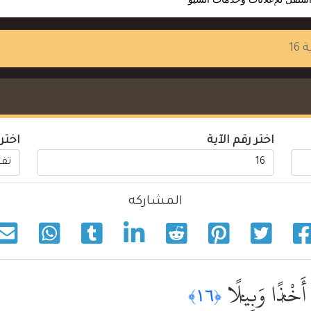
 16
اختر رقم الآية
اختر
المشاركه
أَخْذًۭا وَبِيلًۭا
﴿١٦﴾