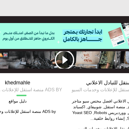
قل للتبادل الاعلاني
khedmahle
ADS BY منصة استقل للإعلانات وخدمات السيو
ل الاعلاني افضل مختص سيو متاجر
دليل مواقع
د, منصة استقل, شوبيفاي, اكسباند
ADS by
منصة استقل للإعلانات و
كارت, ووركوميرس, ووردبريس Yoast SEO ,Robots
ية...
ستقل للإعلانات وخدمات السيو