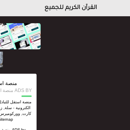
القرآن الكريم للجميع
منصة است
ADS BY منصة استقل للإعلانات وخدمات السيو
منصة استقل للتباد
الكترونية - سلة, ز
,Sitemap إنشاء روابط خلف
ADS by
منصة ا