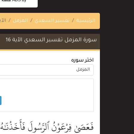
الرئيسية
تفسير السعدي
المزمل
الآية
سورة المزمل تفسير السعدي الآية 16
اختر سوره
فَعَصَىٰ فِرْعَوْنُ ٱلرَّسُولَ فَأَخَذْنَٰهُ 