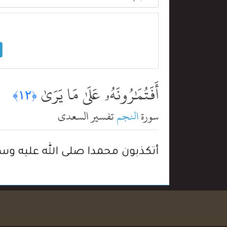
أَفَتُمَٰرُونَهُۥ عَلَىٰ مَا يَرَىٰ
﴿١٢﴾
سورة
النجم
تفسير السعدي
أتكذبون محمدا صلى الله عليه وسل