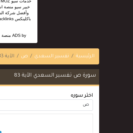
خدمات س
خبير سيو منصة اس
وأفضل شركة السي
ADS by
منصة ا
الرئيسية
تفسير السعدي
ص
الآية 83
سورة ص تفسير السعدي الآية 83
اختر سوره