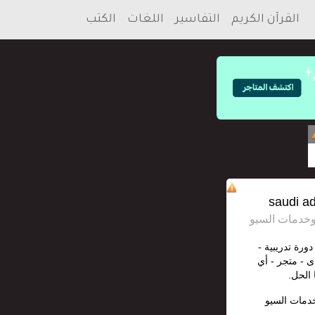
القرآن الكريم
التفاسير
اللغات
الكتب
دورة تدريبية -
ى - متجر - أي
 الحل.
خدمات السيو