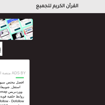
القرآن الكريم للجميع
ADS BY منصة استقل للإعلانات وخدمات السيو
افضل مختص سيو مت
استقل, شوبيفاي
روابط خلفية قوية ج