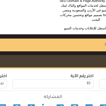
يو SEO Domain & Page Authority, MOZ
تقل لخدمات المواقع والباك لينك
و في الأردن والسعودية ومصر,
باكلينكس backlinks تصميم مواقع وتحسين محركات
البحث.
ستقل للإعلانات وخدمات السيو
اختر رقم الآية
اختر
المشاركه