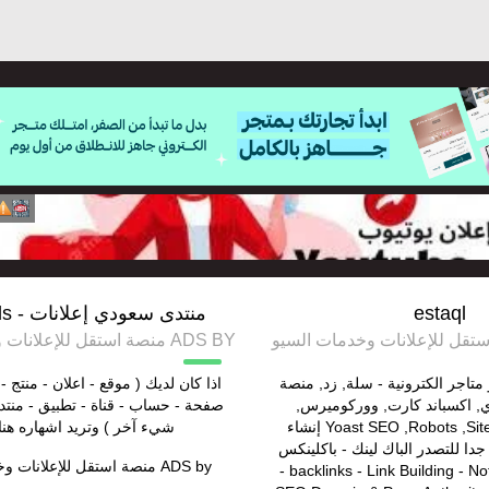
estaql
منتدى سعودي إعلانات - saudi ads
ADS BY منصة استقل للإعلانات وخدمات السيو
اجر الكترونية - سلة, زد, منصة
اذا كان لديك ( موقع - اعلان - منتج - 
, اكسباند كارت, ووركوميرس,
صفحة - حساب - قناة - تطبيق - منتد
ووردبريس Yoast SEO ,Robots ,Sitemap إنشاء
شيء آخر ) وتريد اشهاره هنا
دا للتصدر الباك لينك - باكلينكس
ADS by
منصة استقل للإعلانات و
backlinks - Link Building - Nofollow - Dofollow -