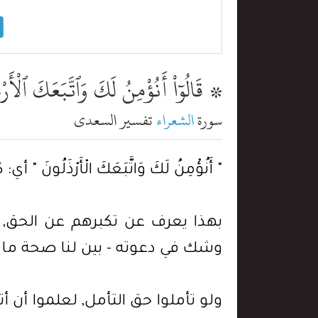
۞ قَالُوٓاْ أَنُؤْمِنُ لَكَ وَٱتَّبَعَكَ ٱلْأَر
سورة
الشعراء
تفسير السعدي
" أَنُؤْمِنُ لَكَ وَاتَّبَعَكَ الْأَرْ
بهذا يعرف عن تكبرهم عن الحق, 
وشك في دعوته - بين لنا صحة ما 
ولو تأملوا حق التأمل, لعلموا أن أت