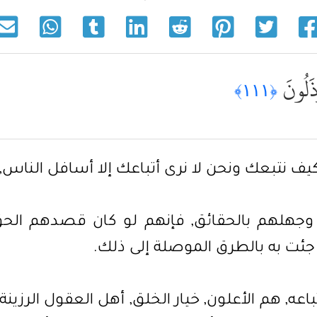
ْذَلُونَ
﴿١١١﴾
ذَلُونَ " أي: كيف نتبعك ونحن لا نرى أتباعك إلا أسافل 
وجهلهم بالحقائق, فإنهم لو كان قصدهم الحق,
جئت به بالطرق الموصلة إلى ذلك.
باعه, هم الأعلون, خيار الخلق, أهل العقول الرزينة,