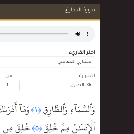
سورة الطارق
اختر القاريء
السورة
من
وَٱلسَّمَآءِ وَٱلطَّارِقِ
وَمَآ أَدْرَىٰ
﴿١﴾
ٱلْإِنسَٰنُ مِمَّ خُلِقَ
خُلِقَ مِن مَّا
﴿٥﴾