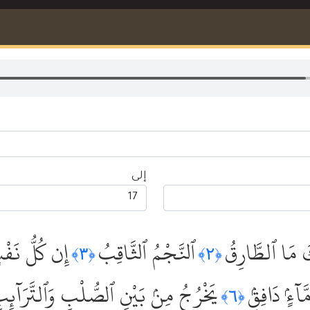
إلى
كَ مَا ٱلطَّارِقُ
ٱلنَّجْمُ ٱلثَّاقِبُ
إِن كُلُّ نَفْس
﴿٣﴾
﴿٢﴾
ٓءٍۢ دَافِقٍۢ
يَخْرُجُ مِنۢ بَيْنِ ٱلصُّلْبِ وَٱلتَّرَآئِب
﴿٦﴾