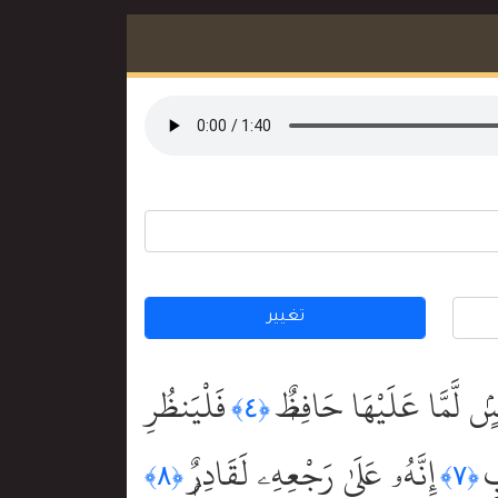
تغيير
ٍۢ لَّمَّا عَلَيْهَا حَافِظٌۭ
فَلْيَنظُرِ
﴿٤﴾
ِ
إِنَّهُۥ عَلَىٰ رَجْعِهِۦ لَقَادِرٌۭ
﴿٨﴾
﴿٧﴾