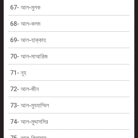
67- আল-মুলক
68- আল-কলম
69- আল-হাক্কাহ
70- আল-মাআরিজ
71- নূহ
72- আল-জীন
73- আল-মুযযাম্মিল
74- আল-মুদ্দাসসির