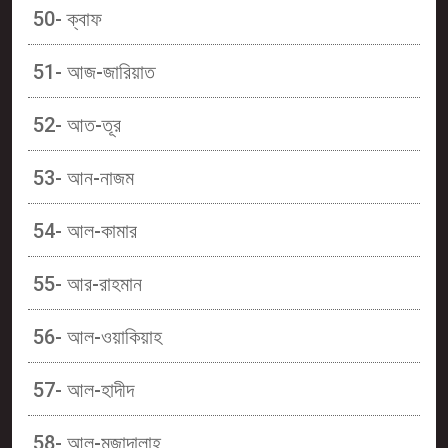
50- ক্বাফ
51- আজ-জারিয়াত
52- আত-তূর
53- আন-নাজম
54- আল-কামার
55- আর-রাহমান
56- আল-ওয়াকিয়াহ
57- আল-হাদীদ
58- আল-মুজাদালাহ