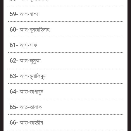
59- আল-হাশর
60- আল-মুমতাহিনাহ
61- আস-সাফ
62- আল-জুমুআ
63- আল-মুনাফিকুন
64- আত-তাগাবুন
65- আত-তালাক
66- আত-তাহরীম