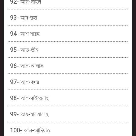
92- আল-লাইল
93- আদ-দুহা
94- আশ শারহ
95- আত-তীন
96- আল-আলাক
97- আল-কদর
98- আল-বাইয়েনাহ
99- আয-যালযালাহ
100- আল-আদিয়াত