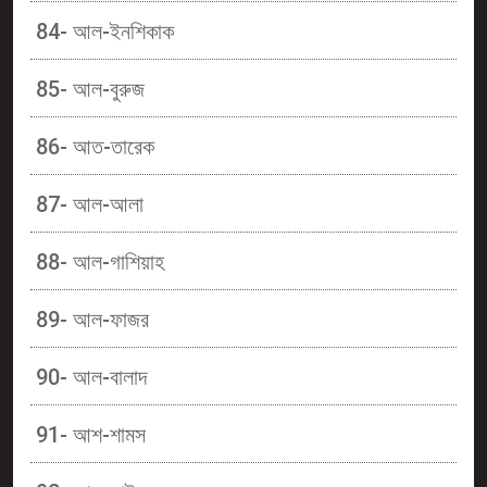
84- আল-ইনশিকাক
85- আল-বুরুজ
86- আত-তারেক
87- আল-আলা
88- আল-গাশিয়াহ
89- আল-ফাজর
90- আল-বালাদ
91- আশ-শামস