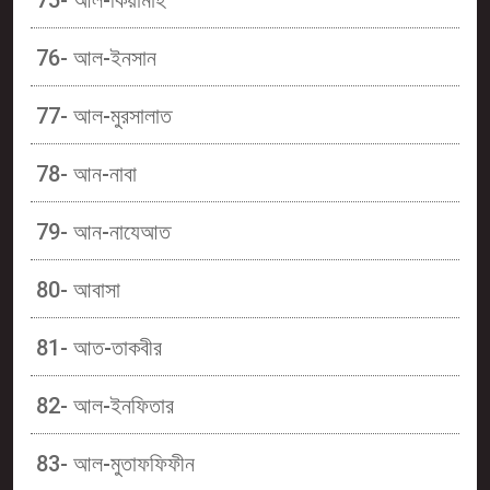
75- আল-কিয়ামাহ
76- আল-ইনসান
77- আল-মুরসালাত
78- আন-নাবা
79- আন-নাযেআত
80- আবাসা
81- আত-তাকবীর
82- আল-ইনফিতার
83- আল-মুতাফফিফীন