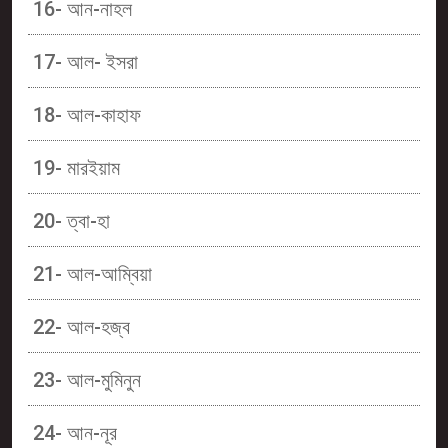
16- আন-নাহল
17- আল- ইসরা
18- আল-কাহাফ
19- মারইয়াম
20- ত্বা-হা
21- আল-আম্বিয়া
22- আল-হজ্ব
23- আল-মুমিনুন
24- আন-নূর