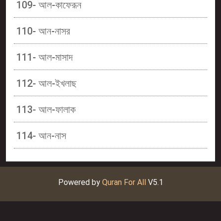
109- আল-কাফেরূন
110- আন-নাসর
111- আল-মাসাদ
112- আল-ইখলাছ
113- আল-ফালাক
114- আন-নাস
Powered by
Quran For All
V5.1