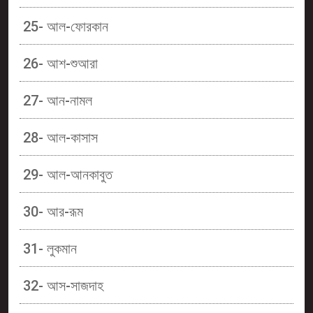
25- আল-ফোরকান
26- আশ-শুআরা
27- আন-নামল
28- আল-কাসাস
29- আল-আনকাবুত
30- আর-রূম
31- লুকমান
32- আস-সাজদাহ