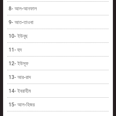
8- আল-আনফাল
9- আত-তাওবা
10- ইউনূছ
11- হুদ
12- ইউসূফ
13- আর-রাদ
14- ইবরাহীম
15- আল-হিজর