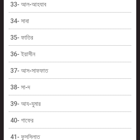
33- আল-আহযাব
34- সাবা
35- ফাতির
36- ইয়াসীন
37- আস-সাফফাত
38- সা-দ
39- আয-যুমার
40- গাফের
41- ফুসসিলাত